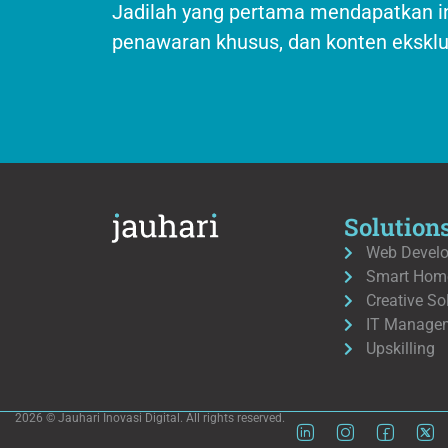
Jadilah yang pertama mendapatkan in
penawaran khusus, dan konten eksklus
Solution
Web Devel
Smart Home
Creative So
IT Manage
Upskilling
2026 © Jauhari Inovasi Digital. All rights reserved.