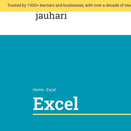
Trusted by 1500+ learners and businesses, with over a decade of tea
Home
›
Excel
Excel