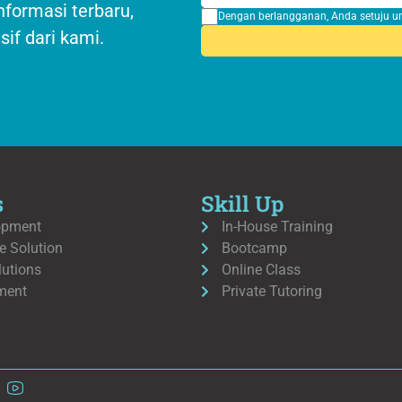
formasi terbaru,
Dengan berlangganan, Anda setuju u
if dari kami.
s
Skill Up
opment
In-House Training
 Solution
Bootcamp
lutions
Online Class
ment
Private Tutoring